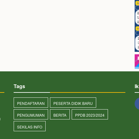
Tags
I
PENDAFTARAN
PESERTA DIDIK BARU
PENGUMUMAN
BERITA
PPDB 2023/2024
u
SEKILAS INFO