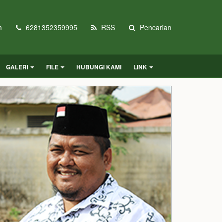
m
6281352359995
RSS
Pencarian
GALERI
FILE
HUBUNGI KAMI
LINK