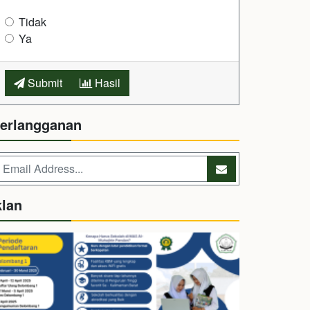
Tidak
Ya
Submit
Hasil
erlangganan
klan